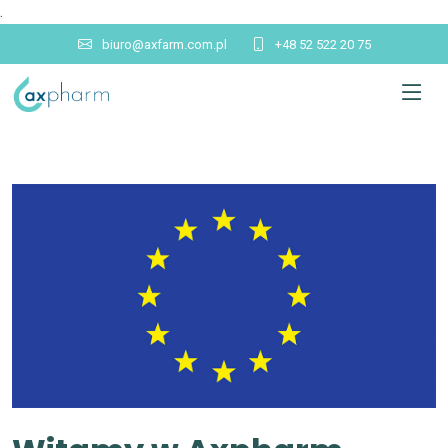
.
biuro@axfarm.com.pl
+48 52 522 20 75